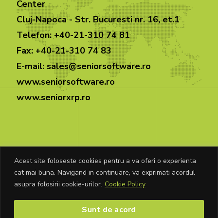
Center
Cluj-Napoca - Str. Bucuresti nr. 16, et.1
Telefon: +40-21-310 74 81
Fax: +40-21-310 74 83
E-mail: sales@seniorsoftware.ro
www.seniorsoftware.ro
www.seniorxrp.ro
Acest site foloseste cookies pentru a va oferi o experienta
cat mai buna. Navigand in continuare, va exprimati acordul
© Copyright Senior Software 2026. Toate
asupra folosirii cookie-urilor.
Cookie Policy
drepturile rezervate.
Sunt de acord