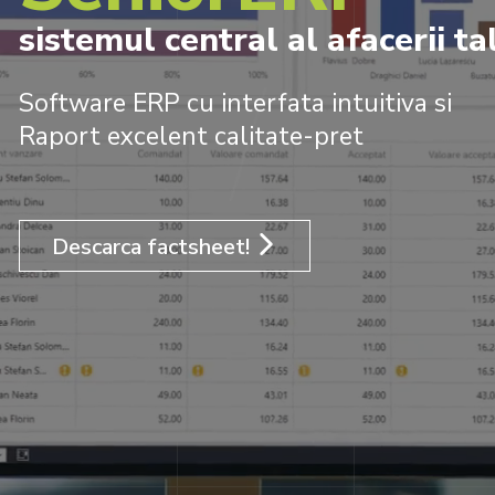
sistemul central al afacerii ta
Software ERP cu interfata intuitiva si
Raport excelent calitate-pret
Descarca factsheet!