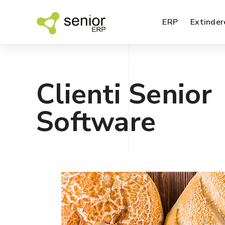
ERP
Extinder
Clienti Senior
SFA – agenti de vanzari
Software
EDI – Electronic Data Interchange
BI – analiza datelor
SPM – management performanta
Nou!