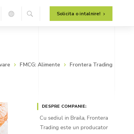
Solicita o intalnire!
Analiza proceselor de afaceri
HR – management resurse umane
tware
FMCG: Alimente
Frontera Trading
Implementarea sistemului
Managementul de proiect
Dezvoltarea sistemului
Suport post-implementare
DESPRE COMPANIE:
Mentenanta sistemului
E-commerce – vanzare online
Cu sediul in Braila, Frontera
B2C – magazin online
Trading este un producator
B2B – portal clienti