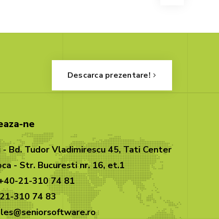
Descarca prezentare!
eaza-ne
 - Bd. Tudor Vladimirescu 45, Tati Center
ca - Str. Bucuresti nr. 16, et.1
 +40-21-310 74 81
-21-310 74 83
sales@seniorsoftware.ro