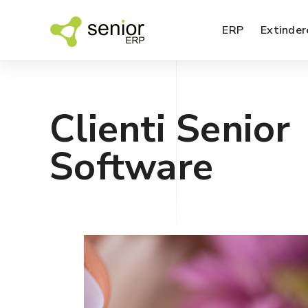
ERP
Extinder
Clienti Senior
SFA – agenti de vanzari
Software
EDI – Electronic Data Interchange
BI – analiza datelor
SPM – management performanta
Nou!