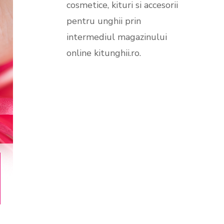
cosmetice, kituri si accesorii
SeniorFeed – export feeduri
pentru unghii prin
produse
Nou!
intermediul magazinului
online kitunghii.ro.