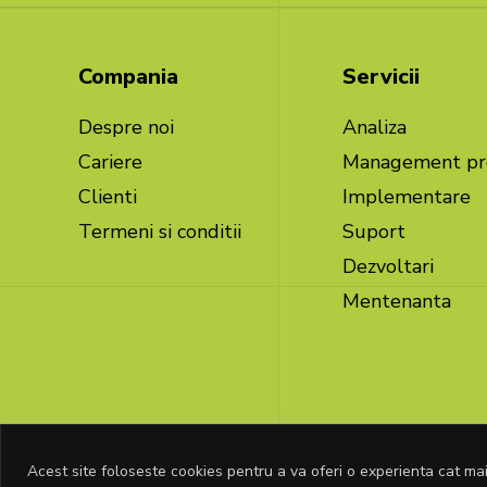
Compania
Servicii
Despre noi
Analiza
Cariere
Management pr
Clienti
Implementare
Termeni si conditii
Suport
Dezvoltari
Mentenanta
Acest site foloseste cookies pentru a va oferi o experienta cat mai
© Copyright Senior Software 2026. Toate dre