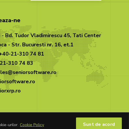
eaza-ne
 - Bd. Tudor Vladimirescu 45, Tati Center
ca - Str. Bucuresti nr. 16, et.1
 +40-21-310 74 81
-21-310 74 83
sales@seniorsoftware.ro
orsoftware.ro
orxrp.ro
Sunt de acord
kie-urilor.
Cookie Policy