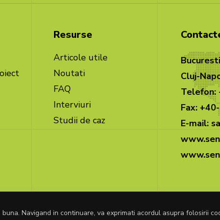
Resurse
Contact
Articole utile
Bucuresti
oiect
Noutati
Cluj-Napo
FAQ
Telefon:
Interviuri
Fax: +40
Studii de caz
E-mail: 
www.seni
www.seni
 buna. Navigand in continuare, va exprimati acordul asupra folosirii coo
pturile rezervate.