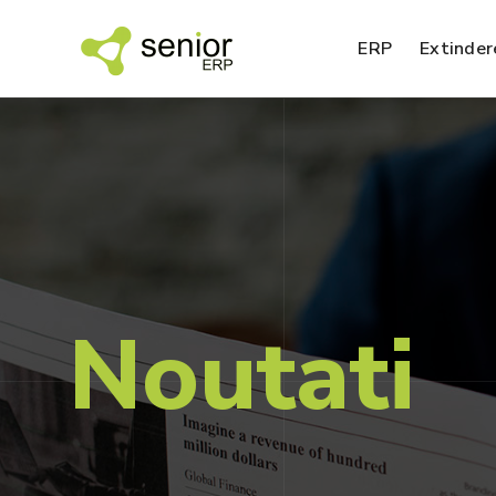
ERP
Extinder
SFA – agenti de vanzari
EDI – Electronic Data Interchange
Noutati
BI – analiza datelor
SPM – management performanta
Nou!