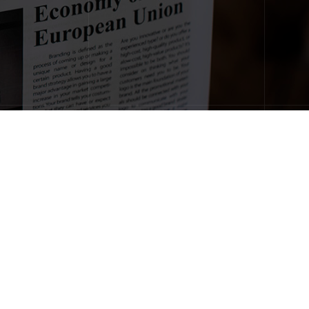
SeniorFeed – export feeduri
produse
Nou!