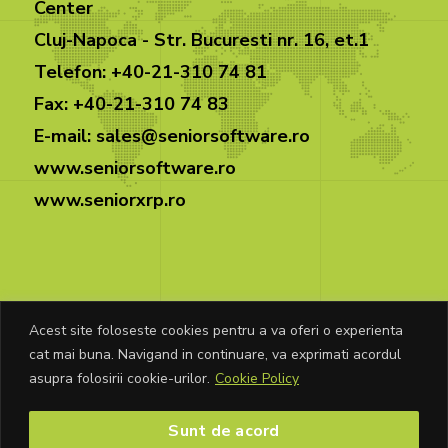
Center
Cluj-Napoca - Str. Bucuresti nr. 16, et.1
Telefon: +40-21-310 74 81
Fax: +40-21-310 74 83
E-mail: sales@seniorsoftware.ro
www.seniorsoftware.ro
www.seniorxrp.ro
Acest site foloseste cookies pentru a va oferi o experienta
cat mai buna. Navigand in continuare, va exprimati acordul
© Copyright Senior Software 2026. Toate
asupra folosirii cookie-urilor.
Cookie Policy
drepturile rezervate.
Sunt de acord