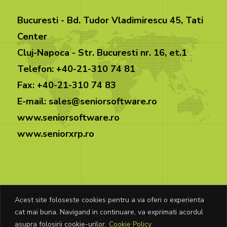
Bucuresti - Bd. Tudor Vladimirescu 45, Tati
Center
Cluj-Napoca - Str. Bucuresti nr. 16, et.1
Telefon: +40-21-310 74 81
Fax: +40-21-310 74 83
E-mail: sales@seniorsoftware.ro
www.seniorsoftware.ro
www.seniorxrp.ro
Acest site foloseste cookies pentru a va oferi o experienta
cat mai buna. Navigand in continuare, va exprimati acordul
© Copyright Senior Software 2026. Toate
asupra folosirii cookie-urilor.
Cookie Policy