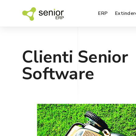
ERP
Extinder
Clienti Senior
SFA – agenti de vanzari
Software
EDI – Electronic Data Interchange
BI – analiza datelor
SPM – management performanta
Nou!