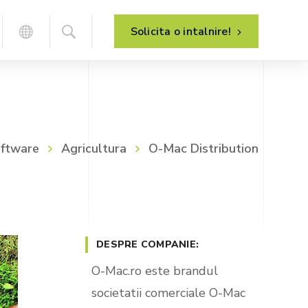
Solicita o intalnire!
Analiza proceselor de afaceri
HR – management resurse umane
oftware
Agricultura
O-Mac Distribution
Implementarea sistemului
Managementul de proiect
Dezvoltarea sistemului
Suport post-implementare
DESPRE COMPANIE:
Mentenanta sistemului
E-commerce – vanzare online
O-Mac.ro este brandul
B2C – magazin online
societatii comerciale O-Mac
B2B – portal clienti