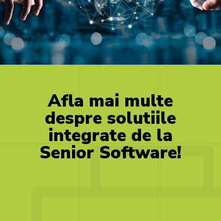
Afla
mai
multe
despre
solutiile
integrate
de
la
Senior
Software!