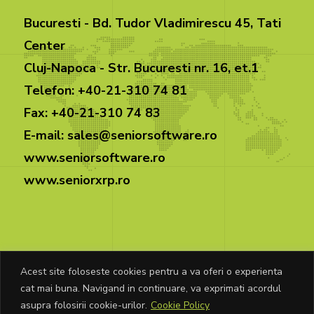
Bucuresti - Bd. Tudor Vladimirescu 45, Tati
Center
Cluj-Napoca - Str. Bucuresti nr. 16, et.1
Telefon: +40-21-310 74 81
Fax: +40-21-310 74 83
E-mail: sales@seniorsoftware.ro
www.seniorsoftware.ro
www.seniorxrp.ro
Acest site foloseste cookies pentru a va oferi o experienta
cat mai buna. Navigand in continuare, va exprimati acordul
© Copyright Senior Software 2026. Toate
asupra folosirii cookie-urilor.
Cookie Policy