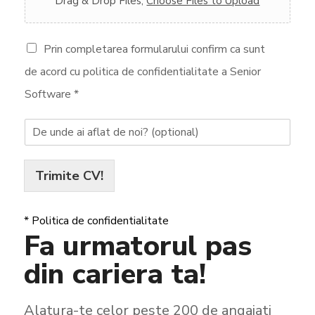
Drag & Drop Files,
Choose Files to Upload
A
Prin completarea formularului confirm ca sunt
c
o
de acord cu politica de confidentialitate a Senior
r
Software *
d
p
D
o
e
l
u
i
n
t
Trimite CV!
d
i
e
c
a
a
* Politica de confidentialitate
i
d
Fa urmatorul pas
a
e
f
c
din cariera ta!
l
o
a
n
t
f
d
Alatura-te celor peste 200 de angajati
i