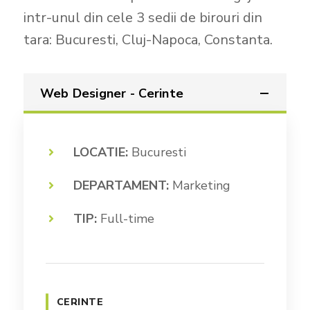
e
d
intr-unul din cele 3 sedii de birouri din
n
e
o
n
tara: Bucuresti, Cluj-Napoca, Constanta.
i
t
?
i
(
a
o
l
Web Designer - Cerinte
p
i
t
t
i
a
o
t
LOCATIE:
Bucuresti
n
e
a
*
DEPARTAMENT:
Marketing
l
)
TIP:
Full-time
CERINTE