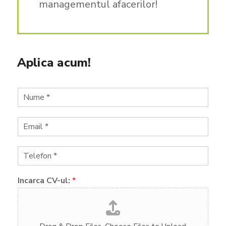
managementul afacerilor!
Aplica acum!
N
u
m
E
e
m
*
a
T
i
e
l
l
*
Incarca CV-ul:
*
e
f
o
n
*