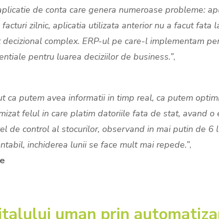
plicatie de conta care genera numeroase probleme: aplic
turi zilnic, aplicatia utilizata anterior nu a facut fata l
rt decizional complex. ERP-ul pe care-l implementam perm
entiale pentru luarea deciziilor de business.”
,
a putem avea informatii in timp real, ca putem optimiza 
zat felul in care platim datoriile fata de stat, avand o 
el de control al stocurilor, observand in mai putin de 6 l
ontabil, inchiderea lunii se face mult mai repede.”
,
ne
pitalului uman prin automatiza