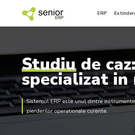
ERP
Extinder
Studiu
de
caz
SFA – agenti de vanzari
specializat
in
EDI – Electronic Data Interchange
Sistemul ERP este unul dintre instrumentel
pierderilor operationale curente.
BI – analiza datelor
SPM – management performanta
Nou!