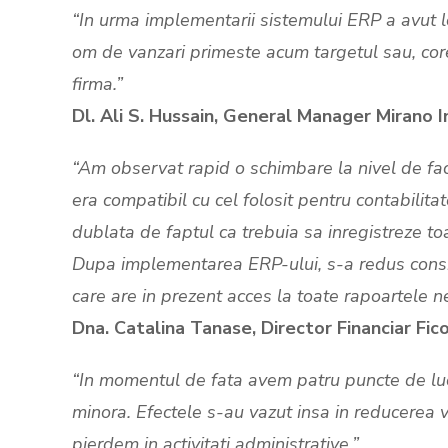
“In urma implementarii sistemului ERP a avut lo
om de vanzari primeste acum targetul sau, core
firma.”
Dl. Ali S. Hussain, General Manager Mirano I
“Am observat rapid o schimbare la nivel de fact
era compatibil cu cel folosit pentru contabilita
dublata de faptul ca trebuia sa inregistreze to
Dupa implementarea ERP-ului, s-a redus consid
care are in prezent acces la toate rapoartele n
Dna. Catalina Tanase, Director Financiar Fic
“In momentul de fata avem patru puncte de lucru
minora. Efectele s-au vazut insa in reducerea v
pierdem in activitati administrative.”