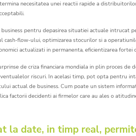
termina necesitatea unei reactii rapide a distribuitorilo
cceptabili.
usiness pentru depasirea situatiei actuale intrucat pe
l cash-flow-ului, optimizarea stocurilor si a operatiuni
economici actualizati in permanenta, eficientizarea fortei
prinse de criza financiara mondiala in plin proces de de
ventualelor riscuri. In acelasi timp, pot opta pentru int
tului actual de business. Cum poate un sistem informat
ca factorii decidenti ai firmelor care au ales o atitudin
t la date, in timp real, permit