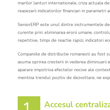
marilor lanturi internationale, criza actuala de
reasezarii indicatorilor financiari in parametri a
SeniorERP este unul dintre instrumentele de b
curente prin: eliminarea erorii umane, controlu
repetitive, timpi de reactie rapizi, indicatori 
Companiile de distributie romanesti au fost sur
asuma oprirea cresterii in vederea diminuarii e
aparare impotriva efectelor nocive ale contex
mentina trendul pozitiv de dezvoltare, ne expli
1.
Accesul centraliza