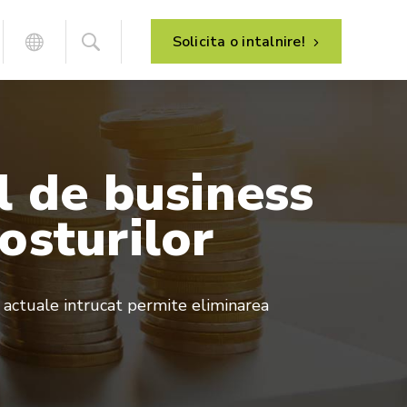
Solicita o intalnire!
l
de
business
Analiza proceselor de afaceri
HR – management resurse umane
Implementarea sistemului
osturilor
Managementul de proiect
Dezvoltarea sistemului
actuale intrucat permite eliminarea
Suport post-implementare
Mentenanta sistemului
E-commerce – vanzare online
B2C – magazin online
B2B – portal clienti