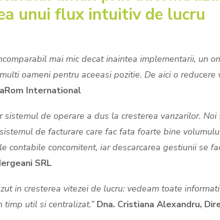
ea unui flux intuitiv de lucru
incomparabil mai mic decat inaintea implementarii, un 
lti oameni pentru aceeasi pozitie. De aici o reducere vi
iaRom International
ar sistemul de operare a dus la cresterea vanzarilor. Noi 
temul de facturare care fac fata foarte bine volumului
le contabile concomitent, iar descarcarea gestiunii se f
Mergeani SRL
t in cresterea vitezei de lucru: vedeam toate informati
 timp util si centralizat.”
Dna. Cristiana Alexandru, Dir