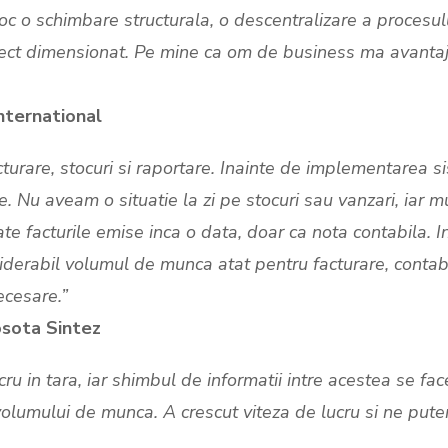
c o schimbare structurala, o descentralizare a procesulu
ct dimensionat. Pe mine ca om de business ma avantajeaz
nternational
urare, stocuri si raportare. Inainte de implementarea si
te. Nu aveam o situatie la zi pe stocuri sau vanzari, iar
ate facturile emise inca o data, doar ca nota contabila. 
erabil volumul de munca atat pentru facturare, contabil
ecesare.”
osota Sintez
 in tara, iar shimbul de informatii intre acestea se fac
olumului de munca. A crescut viteza de lucru si ne putem