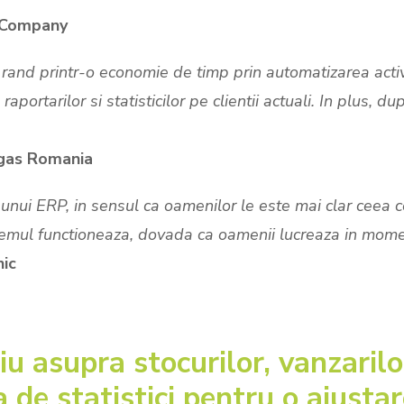
y Company
and printr-o economie de timp prin automatizarea activit
ortarilor si statisticilor pe clientii actuali. In plus, du
rgas Romania
i ERP, in sensul ca oamenilor le este mai clar ceea ce a
stemul functioneaza, dovada ca oamenii lucreaza in moment
nic
iu asupra stocurilor, vanzarilor
de statistici pentru o ajustar