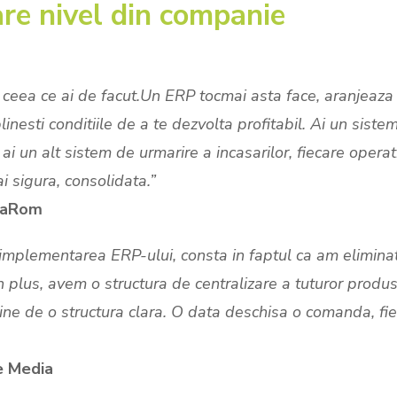
care nivel din companie
a ceea ce ai de facut.Un ERP tocmai asta face, aranjeaza 
inesti conditiile de a te dezvolta profitabil. Ai un sist
ai un alt sistem de urmarire a incasarilor, fiecare operati
 sigura, consolidata.”
diaRom
implementarea ERP-ului, consta in faptul ca am eliminat
 In plus, avem o structura de centralizare a tuturor produ
ine de o structura clara. O data deschisa o comanda, fie
ce Media