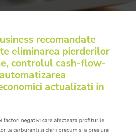
SeniorFeed – export feeduri
produse
Nou!
business recomandate
te eliminarea pierderilor
ne, controlul cash-flow-
e, automatizarea
 economici actualizati in
 factori negativi care afecteaza profiturile
or la carburanti si chirii precum si a presiunii