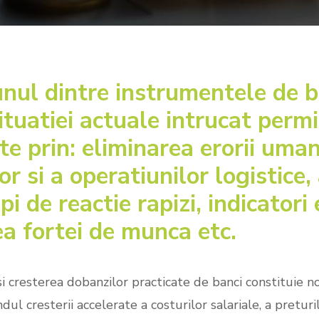
Work from Home
unul dintre instrumentele de 
tuatiei actuale intrucat permi
te prin: eliminarea erorii uma
or si a operatiunilor logistic
pi de reactie rapizi, indicatori
ea fortei de munca etc.
si cresterea dobanzilor practicate de banci constituie noi
dul cresterii accelerate a costurilor salariale, a preturil