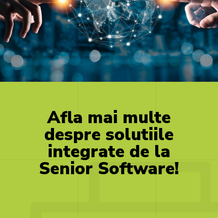
Afla
mai
multe
despre
solutiile
integrate
de
la
Senior
Software!