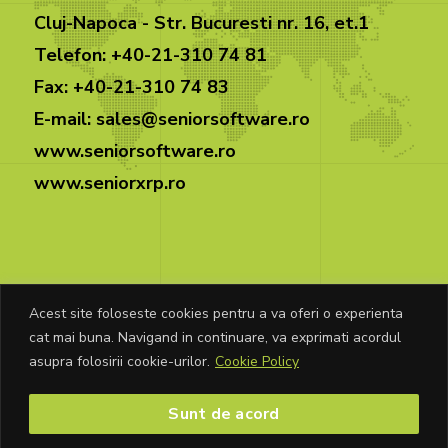
Cluj-Napoca - Str. Bucuresti nr. 16, et.1
Telefon: +40-21-310 74 81
Fax: +40-21-310 74 83
E-mail: sales@seniorsoftware.ro
www.seniorsoftware.ro
www.seniorxrp.ro
Acest site foloseste cookies pentru a va oferi o experienta
cat mai buna. Navigand in continuare, va exprimati acordul
© Copyright Senior Software 2026. Toate
asupra folosirii cookie-urilor.
Cookie Policy
drepturile rezervate.
Sunt de acord