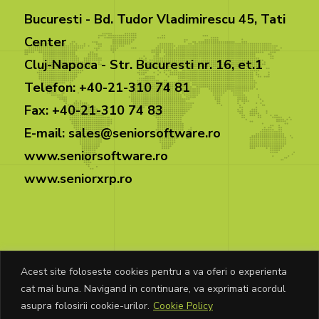
Bucuresti - Bd. Tudor Vladimirescu 45, Tati
Center
Cluj-Napoca - Str. Bucuresti nr. 16, et.1
Telefon: +40-21-310 74 81
Fax: +40-21-310 74 83
E-mail: sales@seniorsoftware.ro
www.seniorsoftware.ro
www.seniorxrp.ro
Acest site foloseste cookies pentru a va oferi o experienta
cat mai buna. Navigand in continuare, va exprimati acordul
© Copyright Senior Software 2026. Toate
asupra folosirii cookie-urilor.
Cookie Policy
drepturile rezervate.