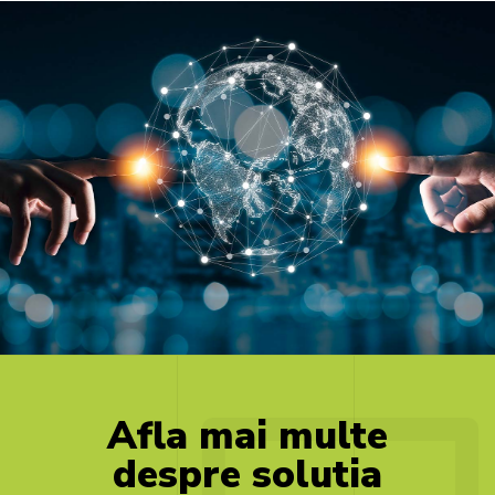
Afla
mai
multe
despre
solutia