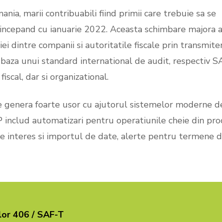
ia, marii contribuabili fiind primii care trebuie sa se
Work from Home
incepand cu ianuarie 2022. Aceasta schimbare majora 
ei dintre companii si autoritatile fiscale prin transmite
 baza unui standard international de audit, respectiv S
fiscal, dar si organizational.
e genera foarte usor cu ajutorul sistemelor moderne 
P includ automatizari pentru operatiunile cheie din pro
 de interes si importul de date, alerte pentru termene 
ilor 406 / SAF-T