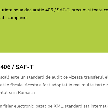
urinta noua declaratie 406 / SAF-T, precum si toate ce
tatii companiei.
406
/
SAF-T
scal) este un standard de audit ce vizeaza transferul e
tile fiscale. Acesta a fost adoptat in mai multe tari di
tat si in Romania.
isier electronic, bazat pe XML, standardizat internati