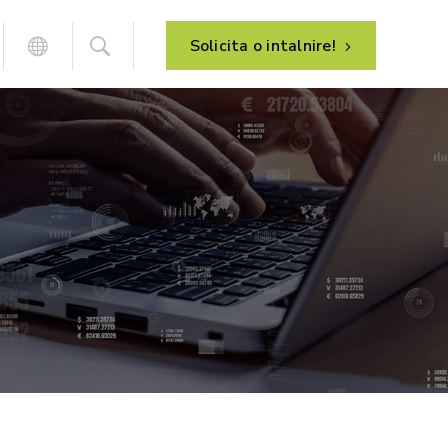
Solicita o intalnire!
Analiza proceselor de afaceri
HR – management resurse umane
Implementarea sistemului
Managementul de proiect
Dezvoltarea sistemului
Suport post-implementare
Mentenanta sistemului
E-commerce – vanzare online
B2C – magazin online
B2B – portal clienti