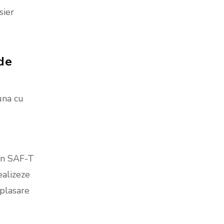
sier
de
una cu
.
rin SAF-T
ealizeze
eplasare