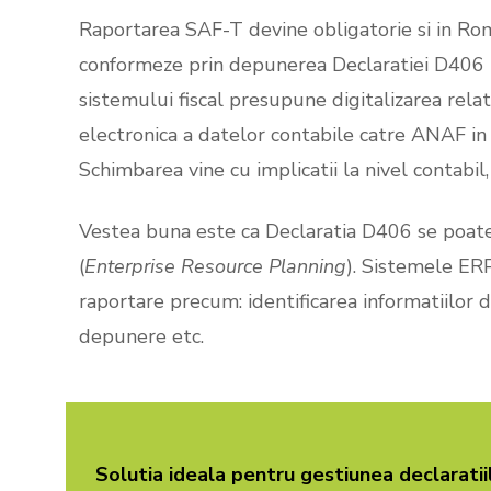
Raportarea SAF-T devine obligatorie si in Roman
conformeze prin depunerea Declaratiei D406 
sistemului fiscal presupune digitalizarea relati
electronica a datelor contabile catre ANAF in
Schimbarea vine cu implicatii la nivel contabil, 
Vestea buna este ca Declaratia D406 se poat
(
Enterprise Resource Planning
). Sistemele ER
raportare precum: identificarea informatiilor
depunere etc.
Solutia ideala pentru gestiunea declarati