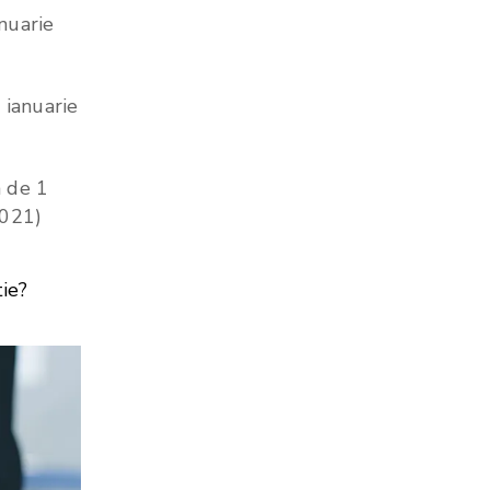
nuarie
 ianuarie
a de 1
2021)
tie?