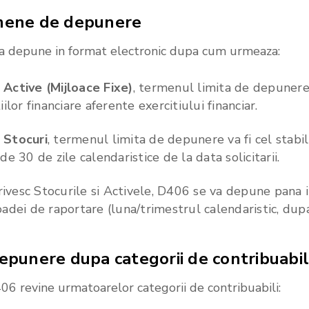
mene
de
depunere
 va depune in format electronic dupa cum urmeaza:
–
Active (Mijloace Fixe)
, termenul limita de depunere 
or financiare aferente exercitiului financiar.
–
Stocuri
, termenul limita de depunere va fi cel stabil
de 30 de zile calendaristice de la data solicitarii.
ivesc Stocurile si Activele, D406 se va depune pana 
oadei de raportare (luna/trimestrul calendaristic, dupa
epunere
dupa
categorii
de
contribuabil
06 revine urmatoarelor categorii de contribuabili: