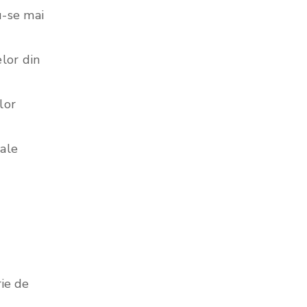
u-se mai
elor din
lor
cale
rie de