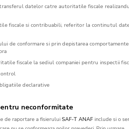
transferul datelor catre autoritatile fiscale realizand
ile fiscale si contribuabili, referitor la continutul dat
ului de conformare si prin depistarea comportamente
ora
atile fiscale la sediul companiei pentru inspectii fis
control
bligatiile declarative
entru
neconformitate
ile de raportare a fisierului
SAF-T ANAF
include si o se
care nu se conformeaza noilor prevederi. Prin urmare,