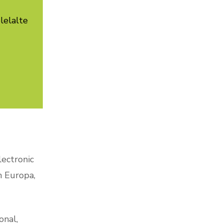
lelalte
lectronic
n Europa,
onal,