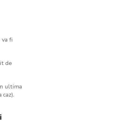
va fi
it de
in ultima
 caz).
i