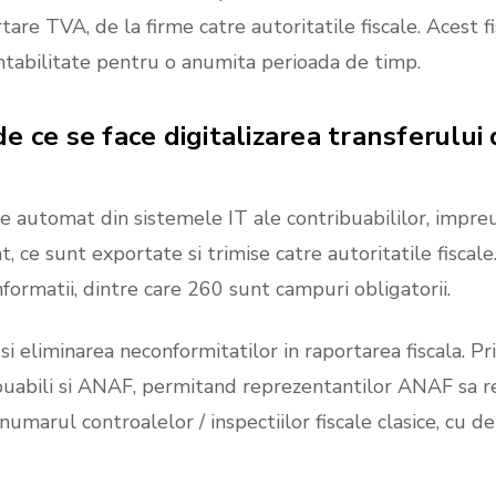
are TVA, de la firme catre autoritatile fiscale. Acest fi
ntabilitate pentru o anumita perioada de timp.
de
ce
se
face
digitalizarea
transferului
e automat din sistemele IT ale contribuabililor, impre
t, ce sunt exportate si trimise catre autoritatile fiscale
ormatii, dintre care 260 sunt campuri obligatorii.
 eliminarea neconformitatilor in raportarea fiscala. P
ribuabili si ANAF, permitand reprezentantilor ANAF sa r
 numarul controalelor / inspectiilor fiscale clasice, cu d