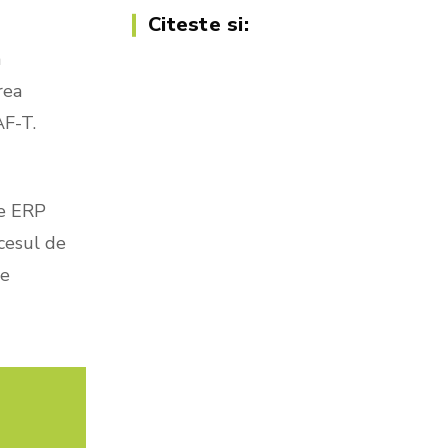
Citeste si:
SeniorFeed – export feeduri
produse
a
Nou!
rea
AF-T.
de ERP
cesul de
de