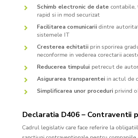
Schimb electronic de date
contabile, 
rapid si in mod securizat
Facilitarea comunicarii
dintre autoritat
sistemele IT
Cresterea echitatii
prin sporirea grad
neconforme in vederea corectarii acest
Reducerea timpului
petrecut de autorit
Asigurarea transparentei
in actul de 
Simplificarea unor proceduri
privind o
Declaratia
D406
–
Contraventii
p
Cadrul legislativ care face referire la obligati
sanctiuni contraventionale pentru companiile 