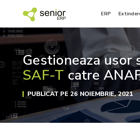
ERP
Extinder
Gestioneaza usor s
SFA – agenti de vanzari
SAF-T
catre ANA
EDI – Electronic Data Interchange
PUBLICAT PE 26 NOIEMBRIE, 2021
BI – analiza datelor
SPM – management performanta
Nou!