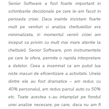
i
r
Senior Software a fost foarte important in
n
f
schimbarile decizionale pe care le-am facut in
g
u
perioada crizei. Daca inainte insistam foarte
s
l
mult pe venituri si analiza cheltuielilor era
l
minimalizata, in momentul venirii crizei am
s
inceput sa privim cu mult mai mare atentie la
c
cheltuieli. Senior Software, prin instrumentele
r
pe care le ofera, permite o rapida interpretare
e
a datelor. Ceea a insemnat ca am putut lua
e
niste masuri de eficientizare a activitatii. Unele
n
dintre ele au fost dramatice – am redus cu
40% personalul, am redus parcul auto cu 50%
etc. Toate acestea s-au intamplat pe fondul
unei analize necesare, pe care, daca nu am fi