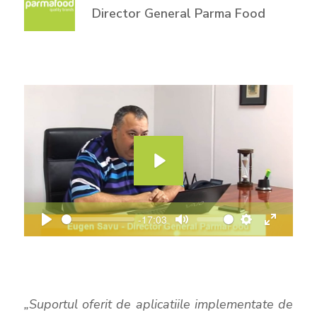
Director General Parma Food
P
l
a
-17:03
P
M
S
E
y
l
u
e
n
a
t
t
t
y
e
t
e
„Suportul oferit de aplicatiile implementate de