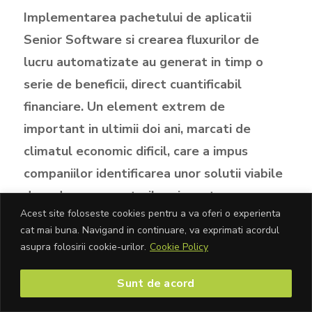
Implementarea pachetului de aplicatii
Senior Software si crearea fluxurilor de
lucru automatizate au generat in timp o
serie de beneficii, direct cuantificabil
financiare. Un element extrem de
important in ultimii doi ani, marcati de
climatul economic dificil, care a impus
companiilor identificarea unor solutii viabile
de reducere a costurilor si crestere a
Acest site foloseste cookies pentru a va oferi o experienta
eficientei.
cat mai buna. Navigand in continuare, va exprimati acordul
asupra folosirii cookie-urilor.
Cookie Policy
Astfel, prin utilizarea aplicatiei SeniorSFA si a
device-urilor mobile s-a reusit obtinerea unor
Sunt de acord
serii de indicatori de performanta la nivelul