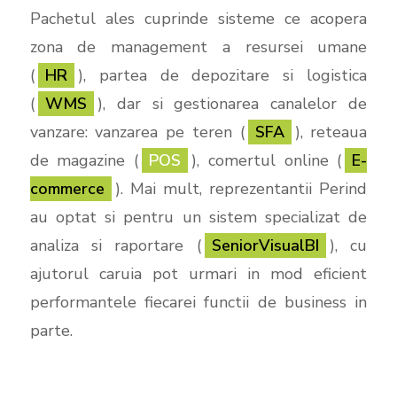
Pachetul ales cuprinde sisteme ce acopera
zona de management a resursei umane
(
HR
), partea de depozitare si logistica
(
WMS
), dar si gestionarea canalelor de
vanzare: vanzarea pe teren (
SFA
), reteaua
de magazine (
POS
), comertul online (
E-
commerce
). Mai mult, reprezentantii Perind
au optat si pentru un sistem specializat de
analiza si raportare (
SeniorVisualBI
), cu
ajutorul caruia pot urmari in mod eficient
performantele fiecarei functii de business in
parte.