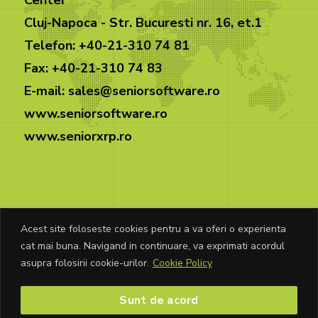
Cluj-Napoca - Str. Bucuresti nr. 16, et.1
Telefon: +40-21-310 74 81
Fax: +40-21-310 74 83
E-mail: sales@seniorsoftware.ro
www.seniorsoftware.ro
www.seniorxrp.ro
Acest site foloseste cookies pentru a va oferi o experienta
cat mai buna. Navigand in continuare, va exprimati acordul
© Copyright Senior Software 2026. Toate
asupra folosirii cookie-urilor.
Cookie Policy
drepturile rezervate.
Sunt de acord