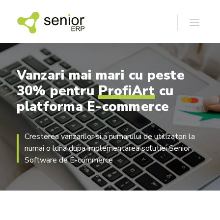
Vanzari
mai
mari
cu
peste
30%
pentru
ProfiArt
cu
platforma
E-commerce
Cresterea vanzarilor si a numarului de utilizatori la
numai o luna dupa implementarea solutiei Senior
Software de E-commerce