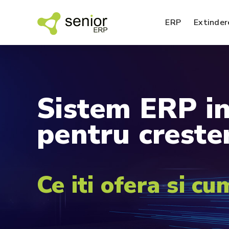
ERP
Extinder
Sistem
ERP
i
SFA – agenti de vanzari
pentru
creste
EDI – Electronic Data Interchange
Ce
iti
ofera
si
cu
BI – analiza datelor
SPM – management performanta
Nou!