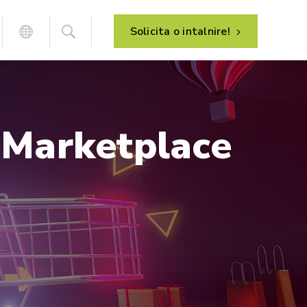
Solicita o intalnire!
Marketplace
Analiza proceselor de afaceri
HR – management resurse umane
Implementarea sistemului
Managementul de proiect
Dezvoltarea sistemului
Suport post-implementare
Mentenanta sistemului
E-commerce – vanzare online
B2C – magazin online
B2B – portal clienti