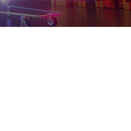
SeniorFeed – export feeduri
produse
Nou!